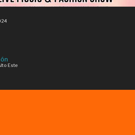
024
ión
lto Este